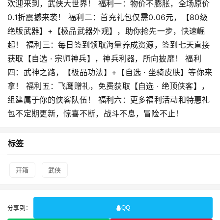
欢迎来到，武侠大世界！ 福利一：物价不膨胀，全场原价
0.1折震撼来袭！ 福利二：首充礼包仅需0.06元，【80级
绝版武器】+【极品武器外观】，助你抢先一步，快速崛
起！ 福利三：每日签到领取海量养成资源，签到七天直接
获取【自选 · 宗师神兵】，神兵利器，所向披靡！ 福利
四：武神之路，【极品功法】+【自选 · 坐骑皮肤】等你来
拿！ 福利五：飞鹰赠礼，免费获取【自选 · 绝顶侠客】，
组建属于你的侠客队伍！ 福利六：更多福利活动和特惠礼
包不定期更新，惊喜不断，战斗不息，冒险不止！
标签
开箱
武侠
分享到：
QQ