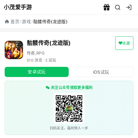
小茂爱手游
骷髅传奇(龙迹版) - 小茂爱手游
首页
游戏
骷髅传奇(龙迹版)
骷髅传奇(龙迹版)
收藏
传奇,RPG
510 浏览 · 2 试玩
安卓试玩
iOS试玩
关注公众号领取更多福利
扫码关注，福利快人一步