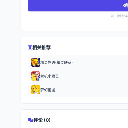
同一游戏2
相关推荐
精灵物语(精灵联萌)
掌机小精灵
梦幻甬城
评论 (0)