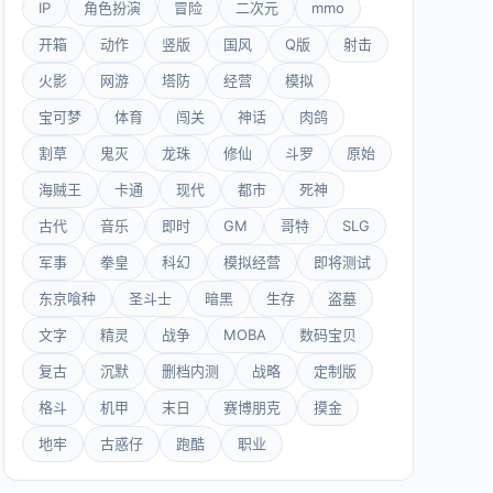
IP
角色扮演
冒险
二次元
mmo
开箱
动作
竖版
国风
Q版
射击
火影
网游
塔防
经营
模拟
宝可梦
体育
闯关
神话
肉鸽
割草
鬼灭
龙珠
修仙
斗罗
原始
海贼王
卡通
现代
都市
死神
古代
音乐
即时
GM
哥特
SLG
军事
拳皇
科幻
模拟经营
即将测试
东京喰种
圣斗士
暗黑
生存
盗墓
文字
精灵
战争
MOBA
数码宝贝
复古
沉默
删档内测
战略
定制版
格斗
机甲
末日
赛博朋克
摸金
地牢
古惑仔
跑酷
职业