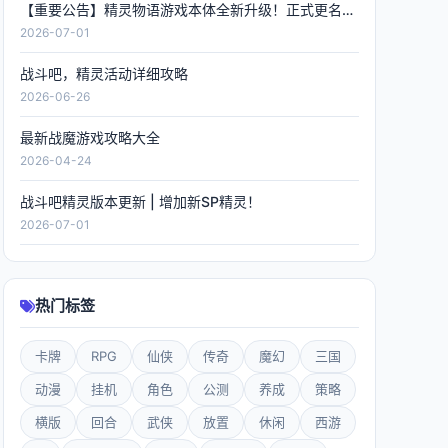
【重要公告】精灵物语游戏本体全新升级！正式更名《精灵联萌》，数据全程保留！
2026-07-01
战斗吧，精灵活动详细攻略
2026-06-26
最新战魔游戏攻略大全
2026-04-24
战斗吧精灵版本更新 | 增加新SP精灵！
2026-07-01
热门标签
卡牌
RPG
仙侠
传奇
魔幻
三国
动漫
挂机
角色
公测
养成
策略
横版
回合
武侠
放置
休闲
西游