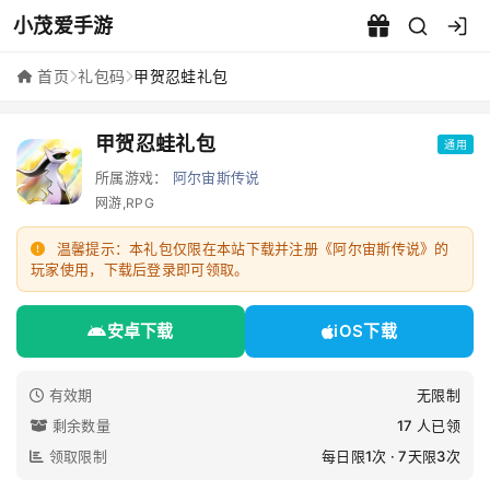
小茂爱手游
甲贺忍蛙礼包 - 小茂爱手游
首页
礼包码
甲贺忍蛙礼包
甲贺忍蛙礼包
通用
所属游戏：
阿尔宙斯传说
网游,RPG
温馨提示：本礼包仅限在本站下载并注册《阿尔宙斯传说》的
玩家使用，下载后登录即可领取。
安卓下载
iOS下载
有效期
无限制
剩余数量
17 人已领
领取限制
每日限1次 · 7天限3次