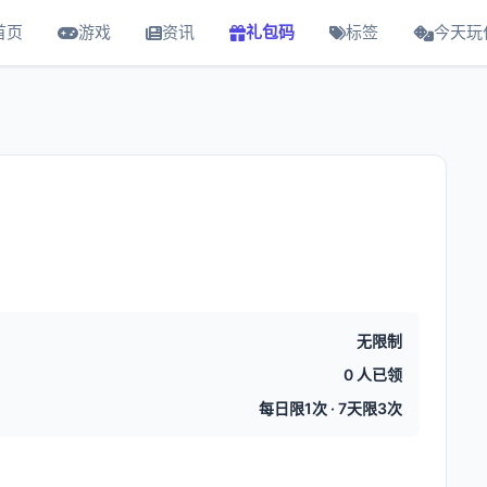
首页
游戏
资讯
礼包码
标签
今天玩
无限制
0 人已领
每日限1次 · 7天限3次