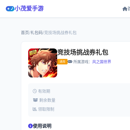
小茂爱手游
首页
/
礼包码
/
竞技场挑战券礼包
竞技场挑战券礼包
所属游戏：
风之国世界
通用
有效期
剩余数量
领取限制
使用说明