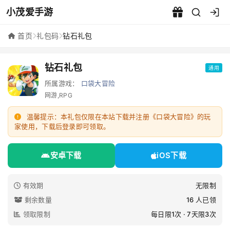
小茂爱手游
钻石礼包 - 小茂爱手游
首页
礼包码
钻石礼包
钻石礼包
通用
所属游戏：
口袋大冒险
网游,RPG
温馨提示：本礼包仅限在本站下载并注册《口袋大冒险》的玩
家使用，下载后登录即可领取。
安卓下载
iOS下载
有效期
无限制
剩余数量
16 人已领
领取限制
每日限1次 · 7天限3次