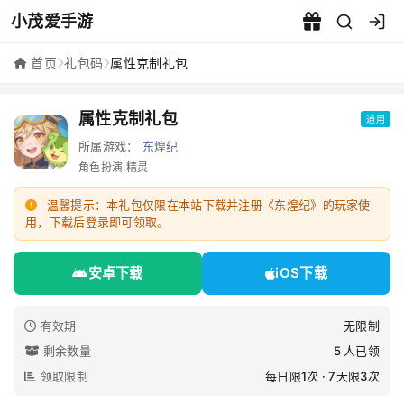
小茂爱手游
属性克制礼包 - 小茂爱手游
首页
礼包码
属性克制礼包
属性克制礼包
通用
所属游戏：
东煌纪
角色扮演,精灵
温馨提示：本礼包仅限在本站下载并注册《东煌纪》的玩家使
用，下载后登录即可领取。
安卓下载
iOS下载
有效期
无限制
剩余数量
5 人已领
领取限制
每日限1次 · 7天限3次