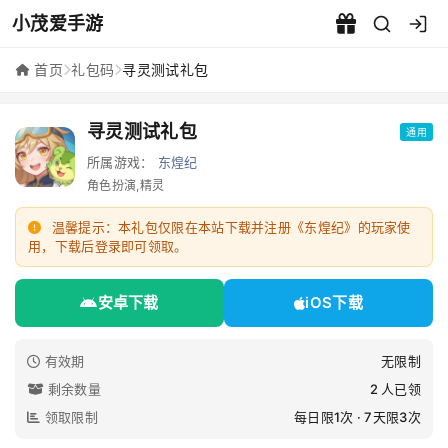
小茂爱手游
寻灵测试礼包 - 小茂爱手游
首页
礼包码
寻灵测试礼包
寻灵测试礼包
通用
所属游戏：
东煌纪
角色扮演,精灵
温馨提示：本礼包仅限在本站下载并注册《东煌纪》的玩家使
用，下载后登录即可领取。
安卓下载
iOS下载
有效期
无限制
剩余数量
2 人已领
领取限制
每日限1次 · 7天限3次