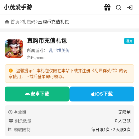
小茂爱手游
直购币充值礼包 - 小茂爱手游
首页
礼包码
直购币充值礼包
直购币充值礼包
通用
所属游戏：
乱世群英传
角色,mmo
温馨提示：本礼包仅限在本站下载并注册《乱世群英传》的玩
家使用，下载后登录即可领取。
安卓下载
iOS下载
有效期
无限制
剩余数量
0 人已领
领取限制
每日限1次 · 7天限3次