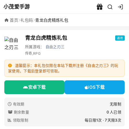
小茂爱手游
青龙白虎精炼礼包 - 小茂爱手
首页
礼包码
青龙白虎精炼礼包
青龙白虎精炼礼包
通用
所属游戏：
自由之刃三
传奇,RPG
温馨提示：本礼包仅限在本站下载并注册《自由之刃三》的玩
家使用，下载后登录即可领取。
安卓下载
iOS下载
有效期
无限制
剩余数量
0 人已领
领取限制
每日限1次 · 7天限3次