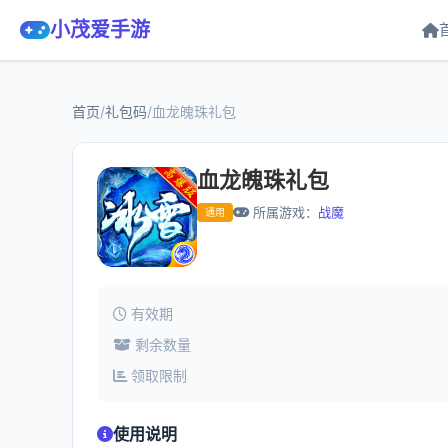
小茂爱手游
首页
/
礼包码
/
血龙魄珠礼包
血龙魄珠礼包
所属游戏：
战魔
通用
有效期
剩余数量
领取限制
使用说明