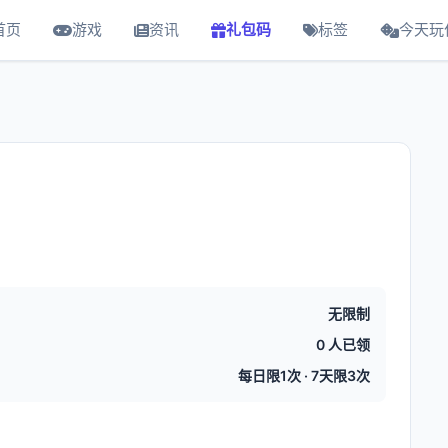
首页
游戏
资讯
礼包码
标签
今天玩
无限制
0 人已领
每日限1次 · 7天限3次