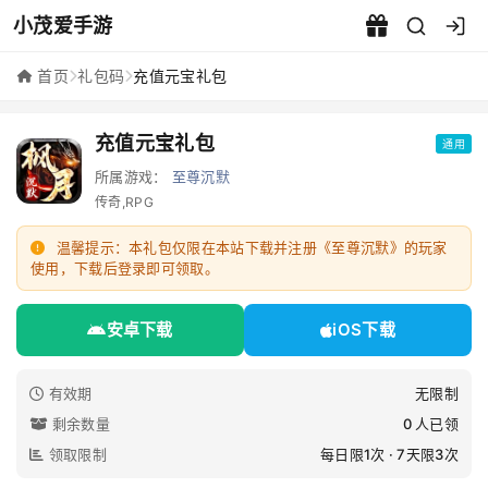
小茂爱手游
充值元宝礼包 - 小茂爱手游
首页
礼包码
充值元宝礼包
充值元宝礼包
通用
所属游戏：
至尊沉默
传奇,RPG
温馨提示：本礼包仅限在本站下载并注册《至尊沉默》的玩家
使用，下载后登录即可领取。
安卓下载
iOS下载
有效期
无限制
剩余数量
0 人已领
领取限制
每日限1次 · 7天限3次