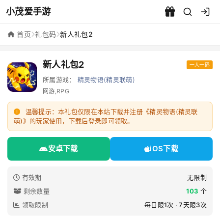
小茂爱手游
新人礼包2 - 小茂爱手游
首页
礼包码
新人礼包2
新人礼包2
一人一码
所属游戏：
精灵物语(精灵联萌)
网游,RPG
温馨提示：本礼包仅限在本站下载并注册《精灵物语(精灵联
萌)》的玩家使用，下载后登录即可领取。
安卓下载
iOS下载
有效期
无限制
剩余数量
103
个
领取限制
每日限1次 · 7天限3次