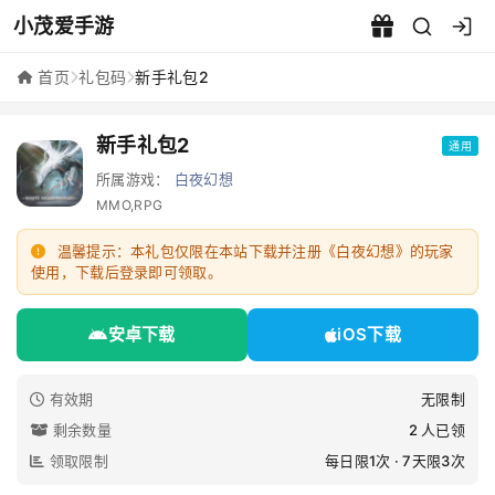
小茂爱手游
新手礼包2 - 小茂爱手游
首页
礼包码
新手礼包2
新手礼包2
通用
所属游戏：
白夜幻想
MMO,RPG
温馨提示：本礼包仅限在本站下载并注册《白夜幻想》的玩家
使用，下载后登录即可领取。
安卓下载
iOS下载
有效期
无限制
剩余数量
2 人已领
领取限制
每日限1次 · 7天限3次