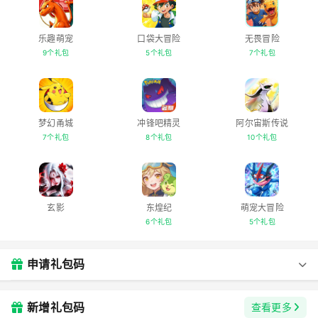
乐趣萌宠
口袋大冒险
无畏冒险
9个礼包
5个礼包
7个礼包
梦幻甬城
冲锋吧精灵
阿尔宙斯传说
7个礼包
8个礼包
10个礼包
玄影
东煌纪
萌宠大冒险
6个礼包
5个礼包
申请礼包码
新增礼包码
查看更多