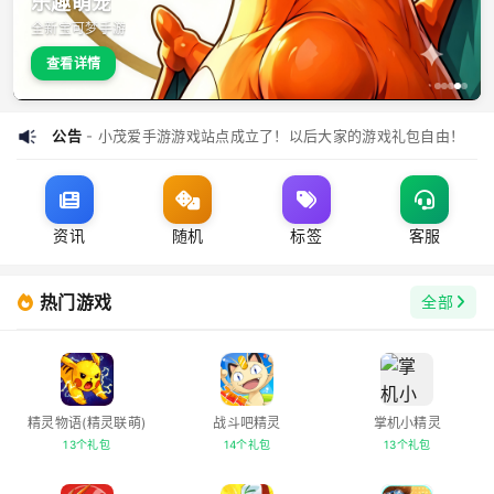
乐趣萌宠
全新宝可梦手游
查看详情
公告
- 小茂爱手游游戏站点成立了！以后大家的游戏礼包自由！
资讯
随机
标签
客服
热门游戏
全部
精灵物语(精灵联萌)
战斗吧精灵
掌机小精灵
13个礼包
14个礼包
13个礼包