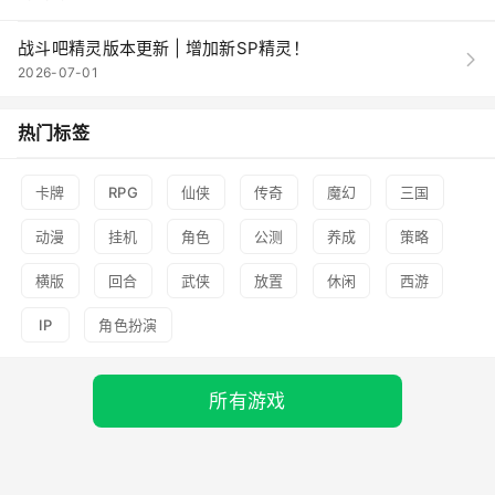
战斗吧精灵版本更新 | 增加新SP精灵！
2026-07-01
热门标签
卡牌
RPG
仙侠
传奇
魔幻
三国
动漫
挂机
角色
公测
养成
策略
横版
回合
武侠
放置
休闲
西游
IP
角色扮演
所有游戏